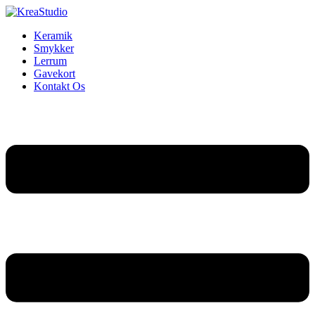
Keramik
Smykker
Lerrum
Gavekort
Kontakt Os