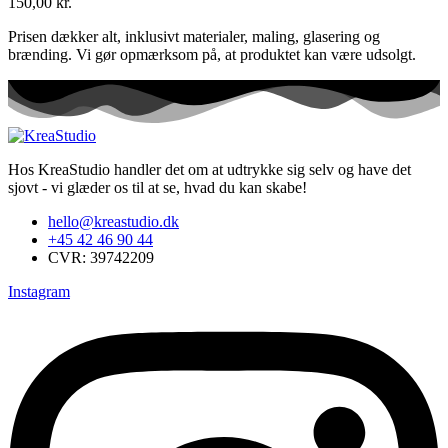
150,00
kr.
Prisen dækker alt, inklusivt materialer, maling, glasering og
brænding. Vi gør opmærksom på, at produktet kan være udsolgt.
Hos KreaStudio handler det om at udtrykke sig selv og have det
sjovt - vi glæder os til at se, hvad du kan skabe!
hello@kreastudio.dk
+45 42 46 90 44
CVR: 39742209
Instagram