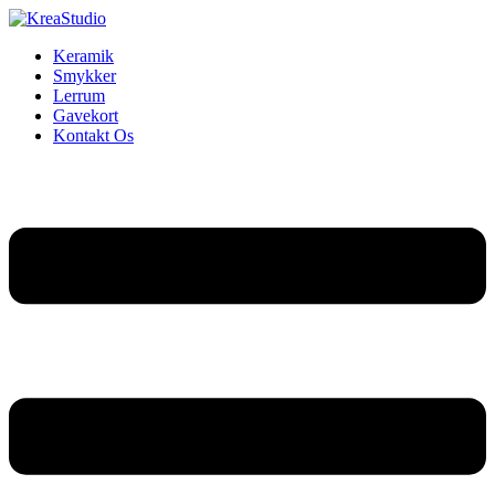
Keramik
Smykker
Lerrum
Gavekort
Kontakt Os