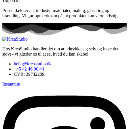
150,00
kr.
Prisen dækker alt, inklusivt materialer, maling, glasering og
brænding. Vi gør opmærksom på, at produktet kan være udsolgt.
Hos KreaStudio handler det om at udtrykke sig selv og have det
sjovt - vi glæder os til at se, hvad du kan skabe!
hello@kreastudio.dk
+45 42 46 90 44
CVR: 39742209
Instagram