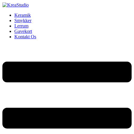
Keramik
Smykker
Lerrum
Gavekort
Kontakt Os