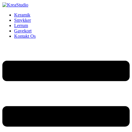
Keramik
Smykker
Lerrum
Gavekort
Kontakt Os